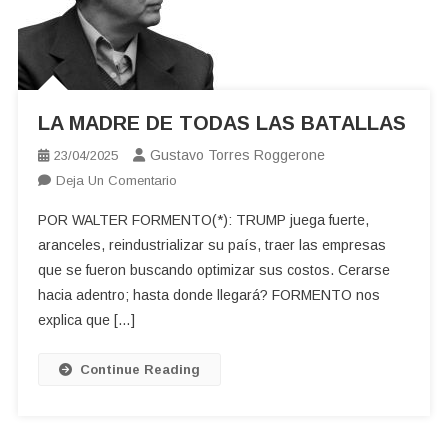
LA MADRE DE TODAS LAS BATALLAS
Gustavo Torres Roggerone
23/04/2025
En
Deja Un Comentario
LA
POR WALTER FORMENTO(*): TRUMP juega fuerte,
MADRE
aranceles, reindustrializar su país, traer las empresas
DE
que se fueron buscando optimizar sus costos. Cerarse
TODAS
hacia adentro; hasta donde llegará? FORMENTO nos
LAS
BATALLAS
explica que […]
Continue Reading