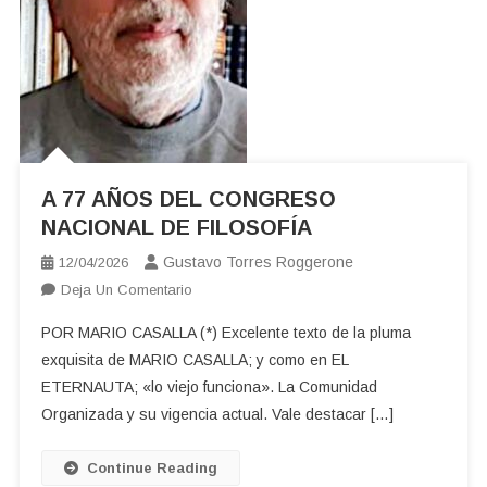
A 77 AÑOS DEL CONGRESO
NACIONAL DE FILOSOFÍA
Gustavo Torres Roggerone
12/04/2026
En
Deja Un Comentario
A
POR MARIO CASALLA (*) Excelente texto de la pluma
77
exquisita de MARIO CASALLA; y como en EL
AÑOS
ETERNAUTA; «lo viejo funciona». La Comunidad
DEL
Organizada y su vigencia actual. Vale destacar […]
CONGRESO
NACIONAL
DE
Continue Reading