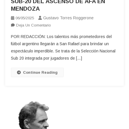
SUB-20 DEL ASCENSO DE AFA EN
MENDOZA
Gustavo Torres Roggerone
06/05/2025
En
Deja Un Comentario
SUB-
POR REDACCIÓN: Los talentos más prometedores del
20
fútbol argentino llegarán a San Rafael para brindar un
DEL
espectáculo imperdible. Se trata de la Selección Nacional
ASCENSO
Sub 20 integrada por jugadores de […]
DE
AFA
EN
Continue Reading
MENDOZA