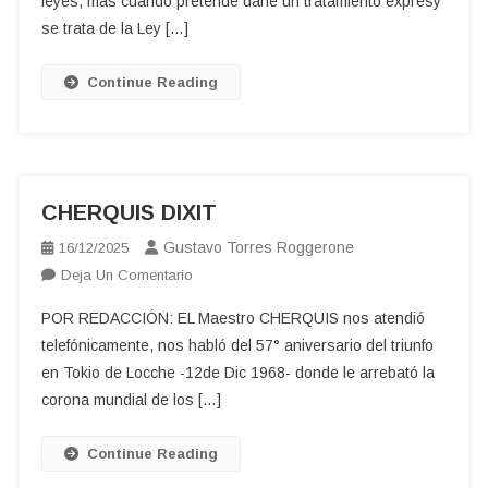
leyes, más cuando pretende darle un tratamiento expresy
LAS
se trata de la Ley […]
APURADAS
Continue Reading
CHERQUIS DIXIT
Gustavo Torres Roggerone
16/12/2025
En
Deja Un Comentario
CHERQUIS
POR REDACCIÓN: EL Maestro CHERQUIS nos atendió
DIXIT
telefónicamente, nos habló del 57° aniversario del triunfo
en Tokio de Locche -12de Dic 1968- donde le arrebató la
corona mundial de los […]
Continue Reading