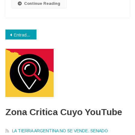
Continue Reading
Navegación
Entradas anteriores
de
entradas
Zona Critica Cuyo YouTube
LA TIERRA ARGENTINA NO SE VENDE. SENADO