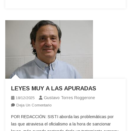
FILOSOFÍA
LEYES MUY A LAS APURADAS
Gustavo Torres Roggerone
18/12/2025
En
Deja Un Comentario
LEYES
POR REDACCIÓN: SISTI aborda las problemáticas por
MUY
las que atraviesa el oficialismo a la hora de sancionar
A