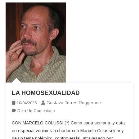
LA HOMOSEXUALIDAD
Gustavo Torres Roggerone
10/04/2025
En
Deja Un Comentario
LA
CON MARCELO COLUSSI:(*) Como cada semana, y esta
HOMOSEXUALIDAD
en especial venimos a charlar con Marcelo Colussi y hoy
de un tema polémico, controversial, atravesado por