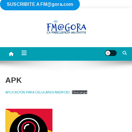
SUSCRIBITE A
FM@gora.com
Saltar
al
contenido
FM AGORA
La Frecuencia Militante
APK
APLICACIÓN PARA CELULARES ANDROID
Descarga