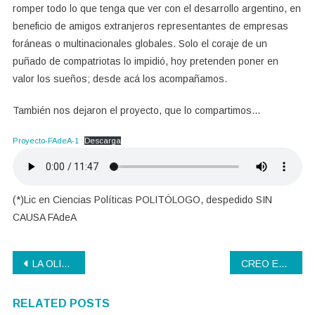
romper todo lo que tenga que ver con el desarrollo argentino, en
beneficio de amigos extranjeros representantes de empresas
foráneas o multinacionales globales. Solo el coraje de un
puñado de compatriotas lo impidió, hoy pretenden poner en
valor los sueños; desde acá los acompañamos.
También nos dejaron el proyecto, que lo compartimos…
Proyecto-FAdeA-1
Descarga
(*)Lic en Ciencias Políticas POLITÓLOGO, despedido SIN
CAUSA FAdeA
Navegación
LA OLIGARQUÍA FINANCIERA GLOBAL Y OTROS
CREO EN UNA RADIO FEDERAL
de
RELATED POSTS