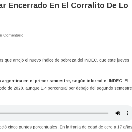
r Encerrado En El Corralito De Lo
En
n Comentario
El
Gobierno
No
os que arrojó el nuevo
índice de pobreza del INDEC, que este jueves
Puede
Quedar
Encerrado
ón argentina en el primer semestre, según informó el INDEC
. El
En
riodo de 2020, aunque 1,4 porcentual por debajo del segundo semestre
El
Corralito
De
Lo
Posible
ció cinco puntos porcentuales. En la franja de edad de cero a 17 año