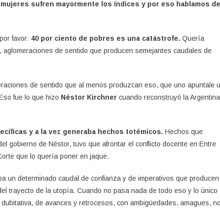
mujeres sufren mayormente los índices y por eso hablamos d
por favor:
40 por ciento de pobres es una catástrofe.
Quería
os, aglomeraciones de sentido que producen semejantes caudales de
raciones de sentido que al menos produzcan eso, que uno apuntale 
Eso fue lo que hizo
Néstor Kirchner
cuando reconstruyó la Argentina
cíficas y a la vez generaba hechos totémicos.
Hechos que
l gobierno de Néstor, tuvo que afrontar el conflicto docente en Entre
Corte que lo quería poner en jaque.
ba un determinado caudal de confianza y de imperativos que producen
l trayecto de la utopía. Cuando no pasa nada de todo eso y lo único
 dubitativa, de avances y retrocesos, con ambigüedades, amagues, n