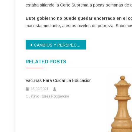
estaba sitiando la Corte Suprema a pocas semanas de 
Este gobierno no puede quedar encerrado en el cor
macrista mediante, a estos niveles de pobreza. Sabemos a
Navegación
CAMBIOS Y PERSPECTIVAS EN EL FdT
de
RELATED POSTS
entradas
Vacunas Para Cuidar La Educación
26/02/2021
Gustavo Torres Roggerone