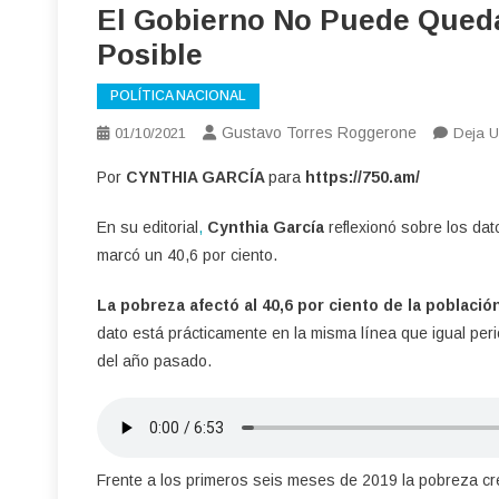
El Gobierno No Puede Queda
Posible
POLÍTICA NACIONAL
Gustavo Torres Roggerone
01/10/2021
Deja U
Por
CYNTHIA GARCÍA
para
https://750.am/
En su editorial
,
Cynthia García
reflexionó sobre los dat
marcó un 40,6 por ciento.
La pobreza afectó al 40,6 por ciento de la poblaci
dato está prácticamente en la misma línea que igual pe
del año pasado.
Frente a los primeros seis meses de 2019 la pobreza cre