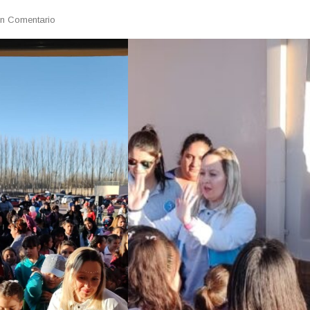
En
n Comentario
DÍA
DEL
NIÑO
EN
MALARGUE