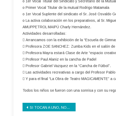
o 1er Vocal Titular del Sindicato y Secretario de la Mut
o Primer Vocal Titular de la mutual Rodrigo Matamala
o 1er Vocal Suplente del sindicato el Sr. José Osvaldo 
o La activa colaboración en los preparativos, al Sr. Migu
AMUPPETROL MAIPÚ Charly Hernández.
Actividades desarrolladas:
 Arrancamos con la exhibición de la “Escuela de Gimnasi
 Profesora ZOE SANCHEZ: Zumba Kids en el salón de 
 Profesora Mayra estará Clase de Arte “espacio creativo
 Profesor Paul Alaniz en la cancha de Padel
 Profesor Gabriel Vazquez en la “Cancha de Fútbol”.
 Las actividades recreativas a cargo del Profesor Pablo
 Y para el final “La Obra de Teatro MAGICAMENTE” a c
Todos los niños se fueron con una sonrisa y con su rega
Navegación
SI TOCAN A UNO, NOS TOCAN A TODOS