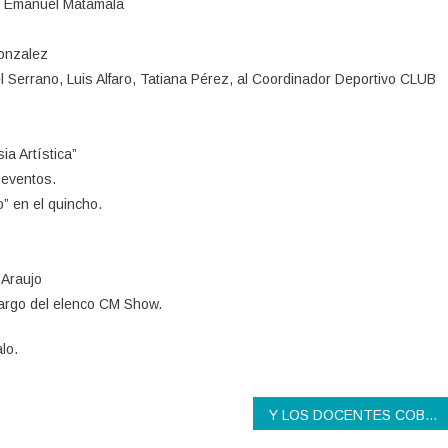
ual Emanuel Matamala
Gonzalez
el Serrano, Luis Alfaro, Tatiana Pérez, al Coordinador Deportivo CLUB
a Artística”
eventos.
” en el quincho.
 Araujo
argo del elenco CM Show.
lo.
Y LOS DOCENTES COBRAN MENOS…