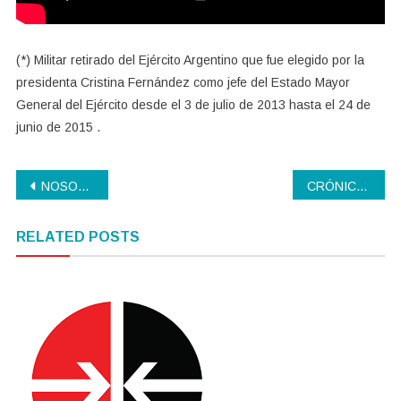
(*) Militar retirado del Ejército Argentino que fue elegido por la
presidenta Cristina Fernández como jefe del Estado Mayor
General del Ejército desde el 3 de julio de 2013 hasta el 24 de
junio de 2015 .
Navegación
NOSOTROS EMPUJAMOS EL DESAROLLO
CRÓNICA DE UN INTENTO DE GOLPE ANUNCIADO
de
RELATED POSTS
entradas