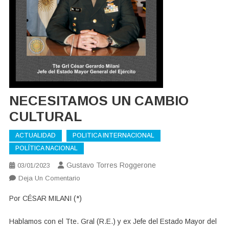
NECESITAMOS UN CAMBIO
CULTURAL
ACTUALIDAD
POLITICA INTERNACIONAL
POLÍTICA NACIONAL
Gustavo Torres Roggerone
03/01/2023
En
Deja Un Comentario
NECESITAMOS
Por CÉSAR MILANI (*)
UN
CAMBIO
Hablamos con el Tte. Gral (R.E.) y ex Jefe del Estado Mayor del
CULTURAL