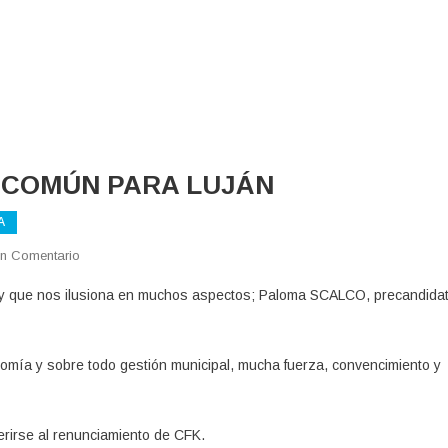
O COMÚN PARA LUJÁN
A
En
n Comentario
PLANIFICACIÓN
a y que nos ilusiona en muchos aspectos; Paloma SCALCO, precandida
Y
SENTIDO
COMÚN
nomía y sobre todo gestión municipal, mucha fuerza, convencimiento y
PARA
LUJÁN
ferirse al renunciamiento de CFK.