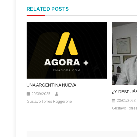
de
RELATED POSTS
entradas
UNA ARGENTINA NUEVA
¿Y DESPUÉ
29/09/2025
23/01/2023
Gustavo Torres Roggerone
Gustavo Torre