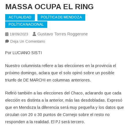
MASSA OCUPA EL RING
ACTUALIDAD
POLÍTICA DE MENDOZA
POLÍTICA NACIONAL
Gustavo Torres Roggerone
18/09/2023
En
Deja Un Comentario
MASSA
Por LUCIANO SISTI
OCUPA
EL
Nuestro columnista refiere a las elecciones en la provincia el
RING
próximo domingo, aclara que el solo opinó sobre un posible
triunfo de DE MARCHI en columnas anteriores.
Refirió también a las elecciones del Chaco, aclarando que cada
elección es distinta a la anterior, más las desdobladas. Expresó
que en Mendoza la diferencia será muy pequeña y los datos que
circulan con 20 o 30 puntos de Cornejo sobre el resto no
responden a la realidad. El PJ será tercero.