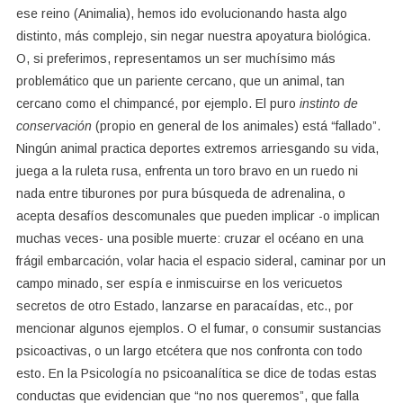
ese reino (Animalia), hemos ido evolucionando hasta algo
distinto, más complejo, sin negar nuestra apoyatura biológica.
O, si preferimos, representamos un ser muchísimo más
problemático que un pariente cercano, que un animal, tan
cercano como el chimpancé, por ejemplo. El puro
instinto de
conservación
(propio en general de los animales) está “fallado”.
Ningún animal practica deportes extremos arriesgando su vida,
juega a la ruleta rusa, enfrenta un toro bravo en un ruedo ni
nada entre tiburones por pura búsqueda de adrenalina, o
acepta desafíos descomunales que pueden implicar -o implican
muchas veces- una posible muerte: cruzar el océano en una
frágil embarcación, volar hacia el espacio sideral, caminar por un
campo minado, ser espía e inmiscuirse en los vericuetos
secretos de otro Estado, lanzarse en paracaídas, etc., por
mencionar algunos ejemplos. O el fumar, o consumir sustancias
psicoactivas, o un largo etcétera que nos confronta con todo
esto. En la Psicología no psicoanalítica se dice de todas estas
conductas que evidencian que “no nos queremos”, que falla