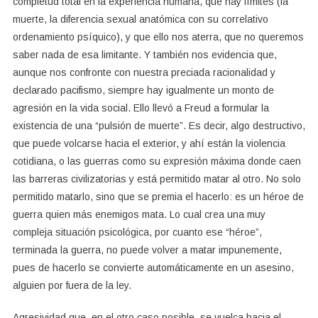
completud total en la experiencia humana, que hay límites (la
muerte, la diferencia sexual anatómica con su correlativo
ordenamiento psíquico), y que ello nos aterra, que no queremos
saber nada de esa limitante. Y también nos evidencia que,
aunque nos confronte con nuestra preciada racionalidad y
declarado pacifismo, siempre hay igualmente un monto de
agresión en la vida social. Ello llevó a Freud a formular la
existencia de una “pulsión de muerte”. Es decir, algo destructivo,
que puede volcarse hacia el exterior, y ahí están la violencia
cotidiana, o las guerras como su expresión máxima donde caen
las barreras civilizatorias y está permitido matar al otro. No solo
permitido matarlo, sino que se premia el hacerlo: es un héroe de
guerra quien más enemigos mata. Lo cual crea una muy
compleja situación psicológica, por cuanto ese “héroe”,
terminada la guerra, no puede volver a matar impunemente,
pues de hacerlo se convierte automáticamente en un asesino,
alguien por fuera de la ley.
Agresividad que, en el otro caso posible, se vuelca hacia el