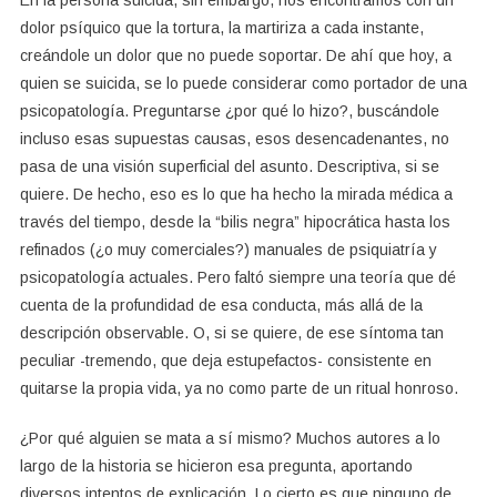
En la persona suicida, sin embargo, nos encontramos con un
dolor psíquico que la tortura, la martiriza a cada instante,
creándole un dolor que no puede soportar. De ahí que hoy, a
quien se suicida, se lo puede considerar como portador de una
psicopatología. Preguntarse ¿por qué lo hizo?, buscándole
incluso esas supuestas causas, esos desencadenantes, no
pasa de una visión superficial del asunto. Descriptiva, si se
quiere. De hecho, eso es lo que ha hecho la mirada médica a
través del tiempo, desde la “bilis negra” hipocrática hasta los
refinados (¿o muy comerciales?) manuales de psiquiatría y
psicopatología actuales. Pero faltó siempre una teoría que dé
cuenta de la profundidad de esa conducta, más allá de la
descripción observable. O, si se quiere, de ese síntoma tan
peculiar -tremendo, que deja estupefactos- consistente en
quitarse la propia vida, ya no como parte de un ritual honroso.
¿Por qué alguien se mata a sí mismo? Muchos autores a lo
largo de la historia se hicieron esa pregunta, aportando
diversos intentos de explicación. Lo cierto es que ninguno de