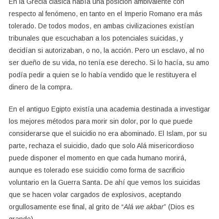
En la Grecia clásica había una posición ambivalente con
respecto al fenómeno, en tanto en el Imperio Romano era más
tolerado. De todos modos, en ambas civilizaciones existían
tribunales que escuchaban a los potenciales suicidas, y
decidían si autorizaban, o no, la acción. Pero un esclavo, al no
ser dueño de su vida, no tenía ese derecho. Si lo hacía, su amo
podía pedir a quien se lo había vendido que le restituyera el
dinero de la compra.
En el antiguo Egipto existía una academia destinada a investigar
los mejores métodos para morir sin dolor, por lo que puede
considerarse que el suicidio no era abominado. El Islam, por su
parte, rechaza el suicidio, dado que solo Alá misericordioso
puede disponer el momento en que cada humano morirá,
aunque es tolerado ese suicidio como forma de sacrificio
voluntario en la Guerra Santa. De ahí que vemos los suicidas
que se hacen volar cargados de explosivos, aceptando
orgullosamente ese final, al grito de “
Alá we akbar
” (Dios es