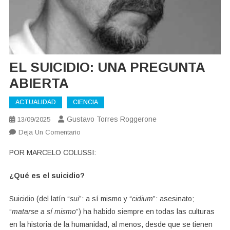
EL SUICIDIO: UNA PREGUNTA
ABIERTA
ACTUALIDAD
CIENCIA
Gustavo Torres Roggerone
13/09/2025
En
Deja Un Comentario
EL
POR MARCELO COLUSSI:
SUICIDIO:
UNA
¿Qué es el suicidio?
PREGUNTA
ABIERTA
Suicidio (del latín “
sui
”: a sí mismo y “
cidium
”: asesinato;
“
matarse a sí mismo
”) ha habido siempre en todas las culturas
en la historia de la humanidad, al menos, desde que se tienen