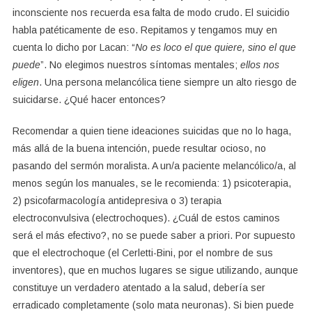
inconsciente nos recuerda esa falta de modo crudo. El suicidio
habla patéticamente de eso. Repitamos y tengamos muy en
cuenta lo dicho por Lacan: “
No es loco el que quiere, sino el que
puede
”. No elegimos nuestros síntomas mentales;
ellos nos
eligen
. Una persona melancólica tiene siempre un alto riesgo de
suicidarse. ¿Qué hacer entonces?
Recomendar a quien tiene ideaciones suicidas que no lo haga,
más allá de la buena intención, puede resultar ocioso, no
pasando del sermón moralista. A un/a paciente melancólico/a, al
menos según los manuales, se le recomienda: 1) psicoterapia,
2) psicofarmacología antidepresiva o 3) terapia
electroconvulsiva (electrochoques). ¿Cuál de estos caminos
será el más efectivo?, no se puede saber a priori. Por supuesto
que el electrochoque (el Cerletti-Bini, por el nombre de sus
inventores), que en muchos lugares se sigue utilizando, aunque
constituye un verdadero atentado a la salud, debería ser
erradicado completamente (solo mata neuronas). Si bien puede