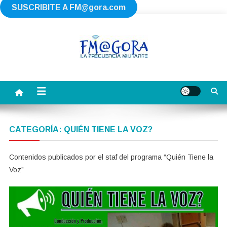
SUSCRIBITE A
FM@gora.com
Saltar
al
contenido
FM AGORA
La Frecuencia Militante
CATEGORÍA:
QUIÉN TIENE LA VOZ?
Contenidos publicados por el staf del programa “Quién Tiene la
Voz”