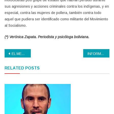
motocicletas pos golpe de estado que habían perdido durante
sus agresiones y acciones criminales contra los indígenas, y en
especial, contra las mujeres de pollera, también contra todo
aquel que pudiera ser identificado como militante del Movimiento
al Socialismo.
(*) Verónica Zapata. Periodista y psicóloga boliviana.
Navegación
EL MEDIO VASO, depende como lo mires¡
INFORME DE COYUNTURA ECONOMICA
de
RELATED POSTS
entradas