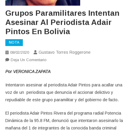
Grupos Paramilitares Intentan
Asesinar Al Periodista Adair
Pintos En Bolivia
NOTA
Gustavo Torres Roggerone
08/02/2020
En
Deja Un Comentario
Grupos
Por VERONICA ZAPATA
Paramilitares
Intentan
Intentaron asesinar al periodista Adair Pintos para acallar una
Asesinar
voz de un periodista que denuncia el accionar delictivo y
Al
repudiable de este grupo paramilitar y del gobierno de facto.
Periodista
Adair
El periodista Adair Pintos Rivera del programa radial Potencia
Pintos
Dinámica de la 95.8 FM, denunció que intentaron asesinarlo la
En
mañana del 1 de integrantes de la conocida banda criminal
Bolivia