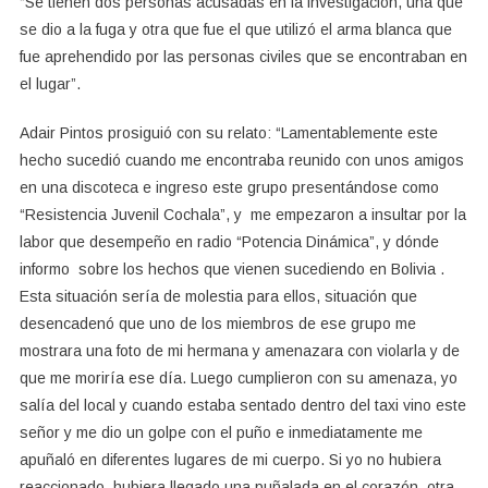
“Se tienen dos personas acusadas en la investigación, una que
se dio a la fuga y otra que fue el que utilizó el arma blanca que
fue aprehendido por las personas civiles que se encontraban en
el lugar”.
Adair Pintos prosiguió con su relato: “Lamentablemente este
hecho sucedió cuando me encontraba reunido con unos amigos
en una discoteca e ingreso este grupo presentándose como
“Resistencia Juvenil Cochala”, y me empezaron a insultar por la
labor que desempeño en radio “Potencia Dinámica”, y dónde
informo sobre los hechos que vienen sucediendo en Bolivia .
Esta situación sería de molestia para ellos, situación que
desencadenó que uno de los miembros de ese grupo me
mostrara una foto de mi hermana y amenazara con violarla y de
que me moriría ese día. Luego cumplieron con su amenaza, yo
salía del local y cuando estaba sentado dentro del taxi vino este
señor y me dio un golpe con el puño e inmediatamente me
apuñaló en diferentes lugares de mi cuerpo. Si yo no hubiera
reaccionado, hubiera llegado una puñalada en el corazón, otra