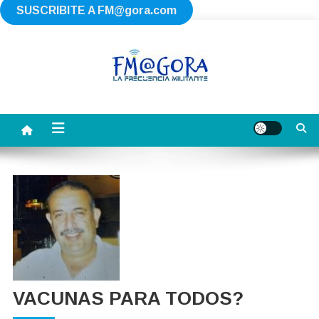
SUSCRIBITE A
FM@gora.com
Saltar
al
contenido
FM AGORA
La Frecuencia Militante
VACUNAS PARA TODOS?