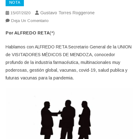
NOTA
Gustavo Torres Roggerone
15/07/2020
En
Deja Un Comentario
VACUNAS
Por ALFREDO RETA
(*)
PARA
TODOS?
Hablamos con ALFREDO RETA Secretario General de la UNION
de VISITADORES MÉDICOS DE MENDOZA, conocedor
profundo de la industria farmacéutica, multinacionales muy
poderosas, gestión global, vacunas, covid-19, salud publica y
futuras vacunas para la pandemia.