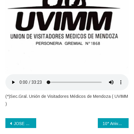
(*)Sec.Gral. Unión de Visitadores Médicos de Mendoza ( UVIMM
)
Navegación
JOSE FELIX ALDAO, el CHE colonial
10° Aniversario de la aprobación de la Ley de Matrimonio Igualitario