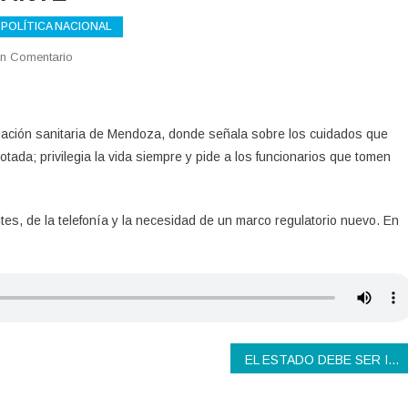
POLÍTICA NACIONAL
En
n Comentario
LA
VIDA
ES
ituación sanitaria de Mendoza, donde señala sobre los cuidados que
LO
tada; privilegia la vida siempre y pide a los funcionarios que tomen
MAS
IMPORTANTE
lites, de la telefonía y la necesidad de un marco regulatorio nuevo. En
EL ESTADO DEBE SER INTELIGENTE Y PRESENTE