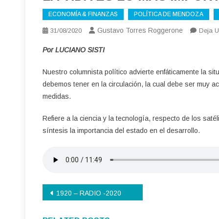
ECONOMÍA & FINANZAS
POLÍTICA DE MENDOZA
Gustavo Torres Roggerone
31/08/2020
Deja U
Por LUCIANO SISTI
Nuestro columnista político advierte enfáticamente la s
debemos tener en la circulación, la cual debe ser muy aco
medidas.
Refiere a la ciencia y la tecnología, respecto de los saté
síntesis la importancia del estado en el desarrollo.
Navegación
1920 – RADIO -2020
de