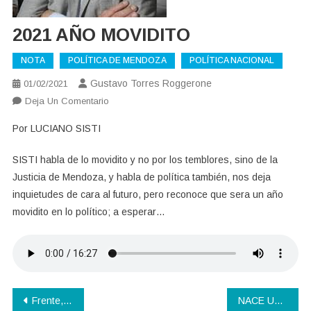
2021 AÑO MOVIDITO
NOTA
POLÍTICA DE MENDOZA
POLÍTICA NACIONAL
Gustavo Torres Roggerone
01/02/2021
En
Deja Un Comentario
2021
Por LUCIANO SISTI
AÑO
MOVIDITO
SISTI habla de lo movidito y no por los temblores, sino de la
Justicia de Mendoza, y habla de política también, nos deja
inquietudes de cara al futuro, pero reconoce que sera un año
movidito en lo político; a esperar…
Navegación
Frente, política y gobierno
NACE UNA CORRIENTE POLÍTICA CULTURAL