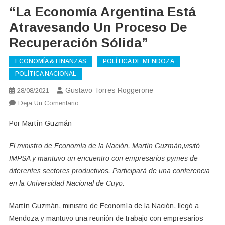
“La Economía Argentina Está
Atravesando Un Proceso De
Recuperación Sólida”
ECONOMÍA & FINANZAS
POLÍTICA DE MENDOZA
POLÍTICA NACIONAL
Gustavo Torres Roggerone
28/08/2021
En
Deja Un Comentario
“La
Por Martín Guzmán
Economía
Argentina
El ministro de Economía de la Nación, Martín Guzmán,visitó
Está
IMPSA y mantuvo un encuentro con empresarios pymes de
Atravesando
diferentes sectores productivos. Participará de una conferencia
Un
en la Universidad Nacional de Cuyo.
Proceso
De
Martín Guzmán, ministro de Economía de la Nación, llegó a
Recuperación
Mendoza y mantuvo una reunión de trabajo con empresarios
Sólida”