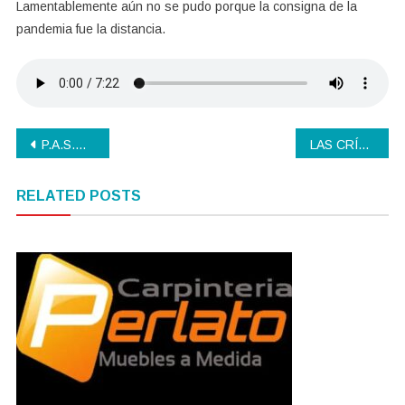
Lamentablemente aún no se pudo porque la consigna de la
pandemia fue la distancia.
Navegación
P.A.S.O. 2021
LAS CRÍTICAS SON ADENTRO
de
RELATED POSTS
entradas