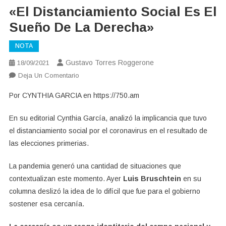
«El Distanciamiento Social Es El
Sueño De La Derecha»
NOTA
Gustavo Torres Roggerone
18/09/2021
En
Deja Un Comentario
«El
Por CYNTHIA GARCIA en https://750.am
Distanciamiento
Social
En su editorial Cynthia García, analizó la implicancia que tuvo
Es
el distanciamiento social por el coronavirus en el resultado de
El
las elecciones primerias.
Sueño
De
La pandemia generó una cantidad de situaciones que
La
contextualizan este momento. Ayer
Luis Bruschtein
en su
Derecha»
columna deslizó la idea de lo difícil que fue para el gobierno
sostener esa cercanía.