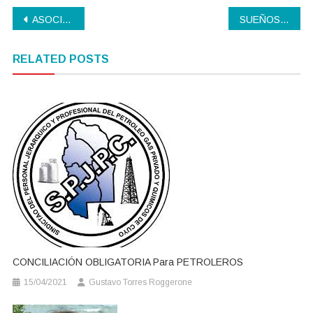
Navegación
ASOCIACIÓN BANCARIA
SUEÑOS QUE EMOCIONAN
de
RELATED POSTS
entradas
CONCILIACIÓN OBLIGATORIA Para PETROLEROS
15/04/2021
Gustavo Torres Roggerone