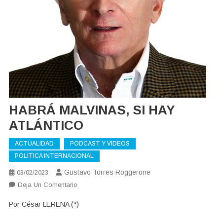
HABRÁ MALVINAS, SI HAY
ATLÁNTICO
ACTUALIDAD
PODCAST Y VIDEOS
POLITICA INTERNACIONAL
Gustavo Torres Roggerone
03/02/2023
En
Deja Un Comentario
HABRÁ
Por César LERENA (*)
MALVINAS,
SI