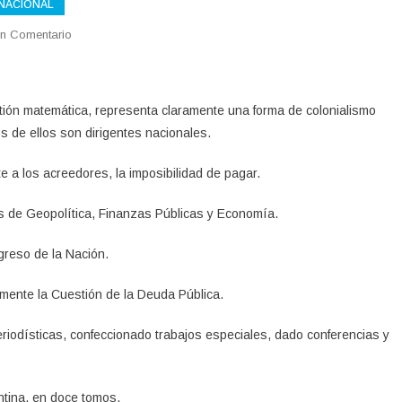
 NACIONAL
En
n Comentario
LA
DEUDA
ETERNA
stión matemática, representa claramente una forma de colonialismo
 de ellos son dirigentes nacionales.
e a los acreedores, la imposibilidad de pagar.
s de Geopolítica, Finanzas Públicas y Economía.
reso de la Nación.
mente la Cuestión de la Deuda Pública.
riodísticas, confeccionado trabajos especiales, dado conferencias y
ntina, en doce tomos.