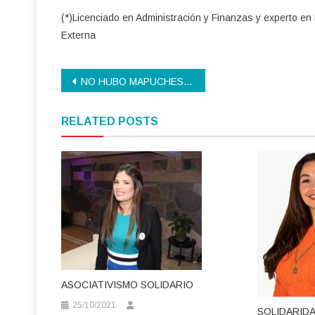
(*)Licenciado en Administración y Finanzas y experto en
Externa
Navegación
NO HUBO MAPUCHES EN MENDOZA
de
RELATED POSTS
entradas
ASOCIATIVISMO SOLIDARIO
25/10/2021
SOLIDARIDA