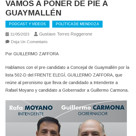
VAMOS A PONER DE PIE A
GUAYMALLÉN
PODCAST Y VIDEOS
POLÍTICA DE MENDOZA
Gustavo Torres Roggerone
11/05/2023
En
Deja Un Comentario
VAMOS
Por GUILLERMO ZAFFORA
A
PONER
Hablamos con el pre-candidato a Concejal de Guaymallén por la
DE
lista 502-D del FRENTE ELEGÍ, GUILLERMO ZAFFORA, que
PIE
reúne al peronismo que lleva de candidado a Intendente a
A
Rafael Moyano y candidato a Gobernador a Guillermo Carmona.
GUAYMALLÉN