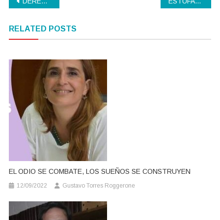
Navegación
DERECHO A LA SALUD – E.C.A.
ESTUFAS SOLIDARIAS
de
RELATED POSTS
entradas
EL ODIO SE COMBATE, LOS SUEÑOS SE CONSTRUYEN
12/09/2022
Gustavo Torres Roggerone