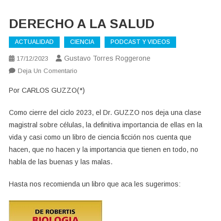
DERECHO A LA SALUD
ACTUALIDAD
CIENCIA
PODCAST Y VIDEOS
Gustavo Torres Roggerone
17/12/2023
En
Deja Un Comentario
DERECHO
Por CARLOS GUZZO(*)
A
LA
Como cierre del ciclo 2023, el Dr. GUZZO nos deja una clase
SALUD
magistral sobre células, la definitiva importancia de ellas en la
vida y casi como un libro de ciencia ficción nos cuenta que
hacen, que no hacen y la importancia que tienen en todo, no
habla de las buenas y las malas.
Hasta nos recomienda un libro que aca les sugerimos: