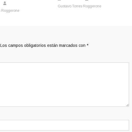
Gustavo Torres Roggerone
s Roggerone
Los campos obligatorios están marcados con
*