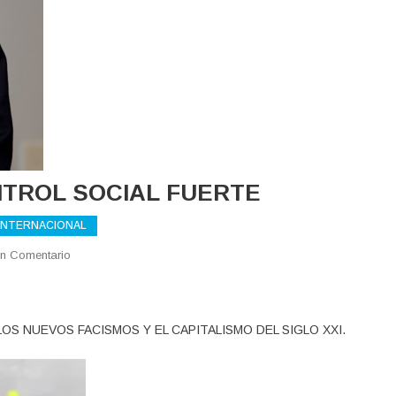
NTROL SOCIAL FUERTE
 INTERNACIONAL
En
n Comentario
FASCISMO
SIGLO
XXI
LOS NUEVOS FACISMOS Y EL CAPITALISMO DEL SIGLO XXI.
Y
CONTROL
SOCIAL