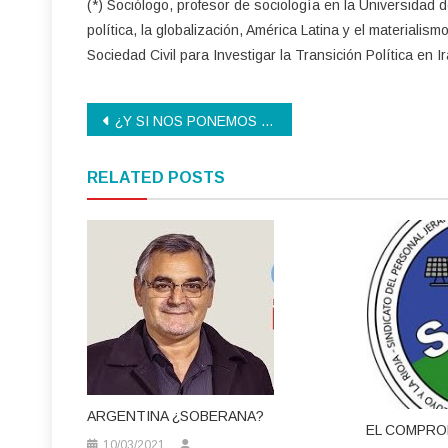
(*) Sociólogo, profesor de sociología en la Universidad 
política, la globalización, América Latina y el materialis
Sociedad Civil para Investigar la Transición Política en Ir
Navegación
¿Y SI NOS PONEMOS DE ACUERDO?
de
RELATED POSTS
entradas
ARGENTINA ¿SOBERANA?
EL COMPRO
10/03/2021