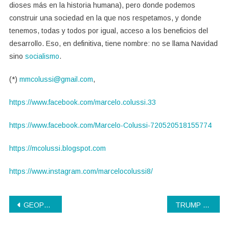
dioses más en la historia humana), pero donde podemos
construir una sociedad en la que nos respetamos, y donde
tenemos, todas y todos por igual, acceso a los beneficios del
desarrollo. Eso, en definitiva, tiene nombre: no se llama Navidad
sino
socialismo
.
(*)
mmcolussi@gmail.com
,
https://www.facebook.com/marcelo.colussi.33
https://www.facebook.com/Marcelo-Colussi-720520518155774
https://mcolussi.blogspot.com
https://www.instagram.com/marcelocolussi8/
Navegación
GEOPOLÍTICA GLOBAL Y MUNDO NUEVO?
TRUMP 2025
de