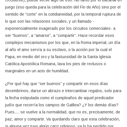
Occidente), puede verse algo de eso. No tanto por el bacanal en
juego (eso queda para la celebración del Fin de Año) sino por el
sentido de “corte” en la cotidianeidad, por la temporal ruptura de
lo que son las relaciones sociales, y un llamado -
exponencialmente exagerado por los circuitos comerciales- a
ser “buenos”, a “amarse”, a “compartir”. Hace recordar esos
complejos mecanismos por los que, en la Roma imperial, un día
al año el amo servía a su esclavo, o la acción por la cual el
Papa, en medio del oro y la fastuosidad de la Santa Iglesia
Católica Apostólica Romana, lava los pies de reclusos o
marginales en un acto de humildad.
¿Por qué hay que “ser buenos” y compartir en esos días
decembrinos, darse un abrazo e intercambiar regalos, solo para
la fecha estipulada como el cumpleaños de aquel predicador
judío que recorría los campos de Galilea? ¿Y los demás días?
Pues…. se vuelve a la normalidad, que no es, precisamente, de
paz, amor y compartir. Va quedando claro que esta celebración,
si alguna vez tuvo algún cariz religioso, ya lo ha perdido por