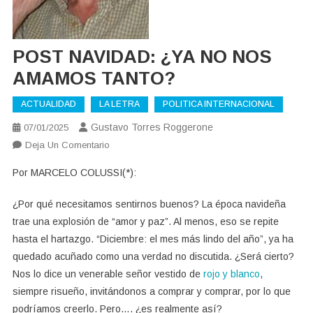
POST NAVIDAD: ¿YA NO NOS
AMAMOS TANTO?
ACTUALIDAD
LA LETRA
POLITICA INTERNACIONAL
Gustavo Torres Roggerone
07/01/2025
En
Deja Un Comentario
POST
Por MARCELO COLUSSI(*):
NAVIDAD:
¿YA
¿Por qué necesitamos sentirnos buenos? La época navideña
NO
trae una explosión de “amor y paz”. Al menos, eso se repite
NOS
hasta el hartazgo. “Diciembre: el mes más lindo del año”, ya ha
AMAMOS
quedado acuñado como una verdad no discutida. ¿Será cierto?
TANTO?
Nos lo dice un venerable señor vestido de
rojo y blanco
,
siempre risueño, invitándonos a comprar y comprar, por lo que
podríamos creerlo. Pero…. ¿es realmente así?