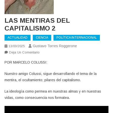
LAS MENTIRAS DEL
CAPITALISMO 2
ACTUALIDAD
CIENCIA
POLÍTICA INTERNACIONAL
Gustavo Torres Roggerone
13/03/2025
En
Deja Un Comentario
LAS
POR MARCELO COLUSSI:
MENTIRAS
DEL
Nuestro amigo Colussi, sigue desarrollando el tema de la
CAPITALISMO
mentira, el ocultamiento; pilares del capitalismo.
2
La ideología como permea en nuestras almas y en nuestras
vidas, como consecuencia nos formatea.