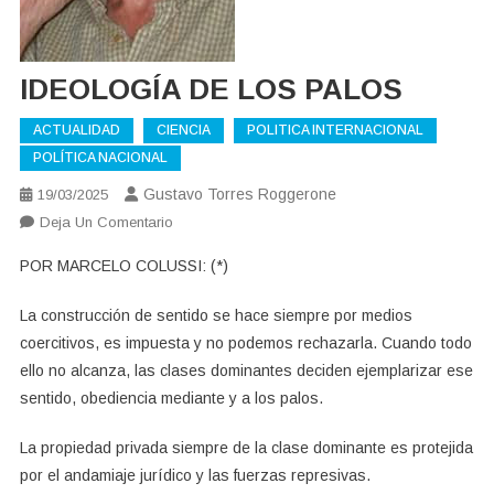
IDEOLOGÍA DE LOS PALOS
ACTUALIDAD
CIENCIA
POLITICA INTERNACIONAL
POLÍTICA NACIONAL
Gustavo Torres Roggerone
19/03/2025
En
Deja Un Comentario
IDEOLOGÍA
POR MARCELO COLUSSI: (*)
DE
LOS
La construcción de sentido se hace siempre por medios
PALOS
coercitivos, es impuesta y no podemos rechazarla. Cuando todo
ello no alcanza, las clases dominantes deciden ejemplarizar ese
sentido, obediencia mediante y a los palos.
La propiedad privada siempre de la clase dominante es protejida
por el andamiaje jurídico y las fuerzas represivas.