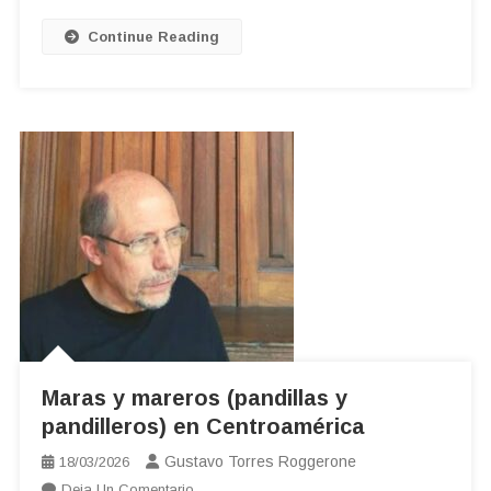
POR
MEMORIA,
Continue Reading
VERDAD
Y
JUSTICIA
Maras y mareros (pandillas y
pandilleros) en Centroamérica
Gustavo Torres Roggerone
18/03/2026
En
Deja Un Comentario