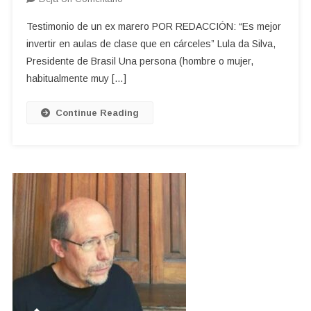
Maras
Testimonio de un ex marero POR REDACCIÓN: “Es mejor
Y
invertir en aulas de clase que en cárceles” Lula da Silva,
Mareros
Presidente de Brasil Una persona (hombre o mujer,
(pandillas
habitualmente muy […]
Y
Pandilleros)
En
Continue Reading
Centroamérica