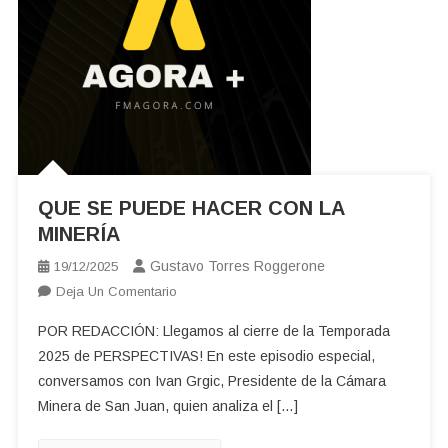
QUE SE PUEDE HACER CON LA
MINERÍA
Gustavo Torres Roggerone
19/12/2025
En
Deja Un Comentario
QUE
POR REDACCIÓN: Llegamos al cierre de la Temporada
SE
2025 de PERSPECTIVAS! En este episodio especial,
PUEDE
conversamos con Ivan Grgic, Presidente de la Cámara
HACER
Minera de San Juan, quien analiza el […]
CON
LA