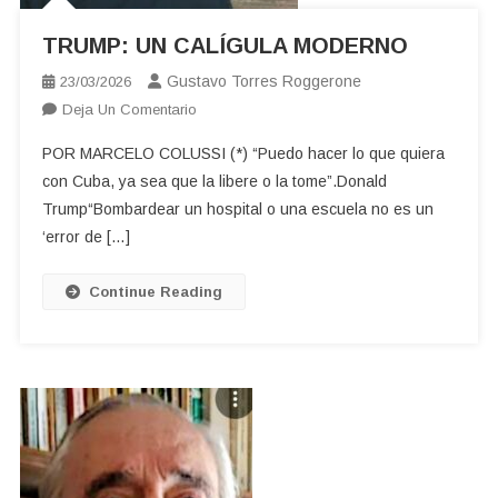
TRUMP: UN CALÍGULA MODERNO
Gustavo Torres Roggerone
23/03/2026
En
Deja Un Comentario
TRUMP:
POR MARCELO COLUSSI (*) “Puedo hacer lo que quiera
UN
con Cuba, ya sea que la libere o la tome”.Donald
CALÍGULA
Trump“Bombardear un hospital o una escuela no es un
MODERNO
‘error de […]
Continue Reading