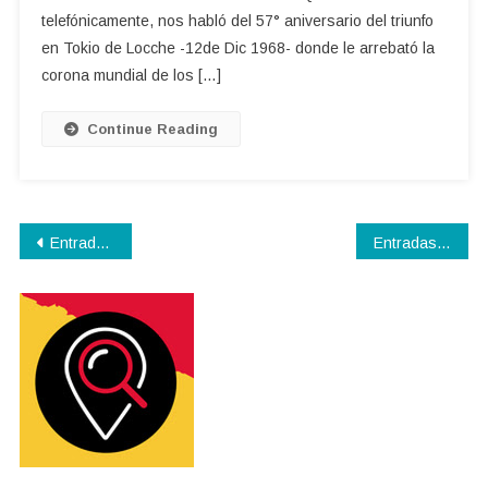
telefónicamente, nos habló del 57° aniversario del triunfo
en Tokio de Locche -12de Dic 1968- donde le arrebató la
corona mundial de los […]
Continue Reading
Navegación
Entradas anteriores
Entradas siguientes
de
entradas