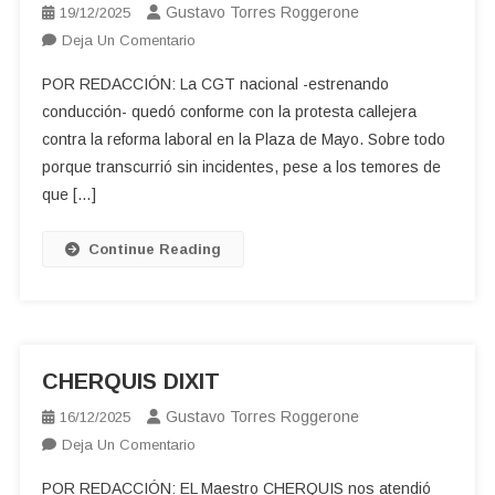
Gustavo Torres Roggerone
19/12/2025
En
Deja Un Comentario
MOVILIZACIÓN
POR REDACCIÓN: La CGT nacional -estrenando
18D
conducción- quedó conforme con la protesta callejera
contra la reforma laboral en la Plaza de Mayo. Sobre todo
porque transcurrió sin incidentes, pese a los temores de
que […]
Continue Reading
CHERQUIS DIXIT
Gustavo Torres Roggerone
16/12/2025
En
Deja Un Comentario
CHERQUIS
POR REDACCIÓN: EL Maestro CHERQUIS nos atendió
DIXIT