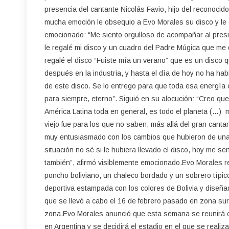
presencia del cantante Nicolás Favio, hijo del reconocid
mucha emoción le obsequio a Evo Morales su disco y le
emocionado: “Me siento orgulloso de acompañar al presi
le regalé mi disco y un cuadro del Padre Múgica que me d
regalé el disco “Fuiste mía un verano” que es un disco 
después en la industria, y hasta el día de hoy no ha ha
de este disco. Se lo entrego para que toda esa energía
para siempre, eterno”. Siguió en su alocución: “Creo qu
América Latina toda en general, es todo el planeta (…) 
viejo fue para los que no saben, más allá del gran canta
muy entusiasmado con los cambios que hubieron de una 
situación no sé si le hubiera llevado el disco, hoy me 
también”, afirmó visiblemente emocionado.Evo Morales rec
poncho boliviano, un chaleco bordado y un sobrero típico,
deportiva estampada con los colores de Bolivia y diseña
que se llevó a cabo el 16 de febrero pasado en zona sur 
zona.Evo Morales anunció que esta semana se reunirá con
en Argentina y se decidirá el estadio en el que se reali