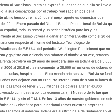
miento al Socialismo. Morales expresó su deseo de que ello se lleve a
ió a sus compatriotas por el trabajo realizado en pos de la
e último tiempo y remarcó que el mejor aporte es demostrar que
el 22 de Enero pasado del Día del Estado Plurinacional de Bolivia q
o español, todo un record y un hecho histórico para las y los
miento al Socialismo volverá a ganar en primera vuelta como el 20 de
mana con respecto al informe del Instituto Tecnológico de
Estudiosos de E.E.U.U. del periódico Washington Post informó que no
ta y golpista con violencia nos robaron el triunfo”.A su vez, remarcó
 la renta petrolera en 20 años de neoliberalismo en Bolivia era de 3.000
 del 2006 al 2018 ello se incrementó a 38.000 mil millones de dólares d
, escuelas, hospitales, etc. El ex mandatario sostuvo: “Bolivia se fun
0 años nos dejaron con un Producto Interno Bruto de 9.500 millones d
ares, pasamos de tener 9.500 millones de dólares a tener 40.800
ivocado con nuestra política económica. (…) Nuestro delito fue que
 E.E.U.U. y sin el F. M. I. En los 13 años de nuestro gobierno, en sei
onómico de Sudamérica porque nacionalizamos nuestras empresas
o llegamos al gobierno, Bolivia era el último país de Sudamérica y el