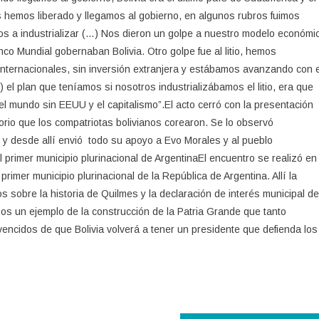
hemos liberado y llegamos al gobierno, en algunos rubros fuimos
s a industrializar (…) Nos dieron un golpe a nuestro modelo económi
co Mundial gobernaban Bolivia. Otro golpe fue al litio, hemos
 internacionales, sin inversión extranjera y estábamos avanzando con e
el plan que teníamos si nosotros industrializábamos el litio, era que
 el mundo sin EEUU y el capitalismo”.El acto cerró con la presentación
orio que los compatriotas bolivianos corearon. Se lo observó
 y desde allí envió todo su apoyo a Evo Morales y al pueblo
l primer municipio plurinacional de ArgentinaEl encuentro se realizó en
mer municipio plurinacional de la República de Argentina. Allí la
s sobre la historia de Quilmes y la declaración de interés municipal de
sos un ejemplo de la construcción de la Patria Grande que tanto
ncidos de que Bolivia volverá a tener un presidente que defienda los