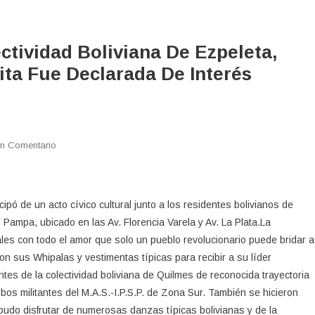
ctividad Boliviana De Ezpeleta,
ita Fue Declarada De Interés
En
n Comentario
Evo
Morales
Visitó
pó de un acto cívico cultural junto a los residentes bolivianos de
A
 Pampa, ubicado en las Av. Florencia Varela y Av. La Plata.La
La
ales con todo el amor que solo un pueblo revolucionario puede bridar a
Colectividad
on sus Whipalas y vestimentas típicas para recibir a su líder
Boliviana
De
entes de la colectividad boliviana de Quilmes de reconocida trayectoria
Ezpeleta,
os militantes del M.A.S.-I.P.S.P. de Zona Sur. También se hicieron
Partido
pudo disfrutar de numerosas danzas típicas bolivianas y de la