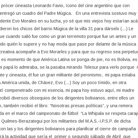
De
o prócer cineasta Leonardo Favio, ícono del cine argentino que con
Quilmes
 entregó un cuadro del Padre Múgica. En una entrevista sostuvo muy
Y
dente Evo Morales en su lucha, yo sé que mis viejos hoy estarían acá
Su
ieron los chicos del barrio Múgica de la villa 31 para dárselo (…) Le
Visita
que cuando salió fue como un gran terremoto porque fue un antes y un
Fue
bido quién lo supere y no hay moda que pase por delante de la música
Declarada
 creativa acompañe a Evo Morarles y para que su regreso sea perpetu
De
e es momento de que América Latina se ponga de pie, no es Bolivia, es
Interés
mi papá lo admiraba, se la pasaba mirando Telesur para verlo porque 
Municipal.
nte y cineasta, él fue un gran militante del peronismo, mi papa estaba
América unida, de Chávez, Evo (…) Soy un poco tímido, en otra
sentí compenetrado con mi esencia, mi papa hoy estuvo aquí, mi madre
ibió diversos obsequios de los dirigentes bolivianos, entre ellos un
 también recibió el libro: “Nosotras presas políticas”, y una remera
da en el marco del campeonato de fútbol “La Whipala se respeta caraj
Quilmes-Berazategui por los militantes del M.A.S.-I.P.S.P. de dicha
 las y los dirigentes bolivianos para planificar el cierre de campaña
zará la actividad que sería el primer o segundo sábado de Abril que