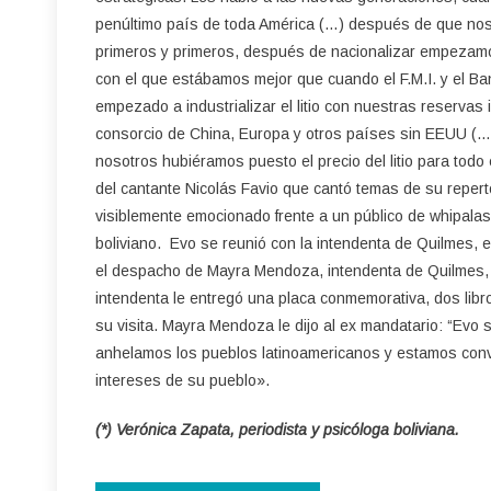
penúltimo país de toda América (…) después de que nos 
primeros y primeros, después de nacionalizar empezamo
con el que estábamos mejor que cuando el F.M.I. y el Ban
empezado a industrializar el litio con nuestras reservas
consorcio de China, Europa y otros países sin EEUU (…) 
nosotros hubiéramos puesto el precio del litio para todo
del cantante Nicolás Favio que cantó temas de su repert
visiblemente emocionado frente a un público de whipalas
boliviano. Evo se reunió con la intendenta de Quilmes, e
el despacho de Mayra Mendoza, intendenta de Quilmes, pri
intendenta le entregó una placa conmemorativa, dos libro
su visita. Mayra Mendoza le dijo al ex mandatario: “Evo 
anhelamos los pueblos latinoamericanos y estamos conve
intereses de su pueblo».
(*) Verónica Zapata, periodista y psicóloga boliviana.