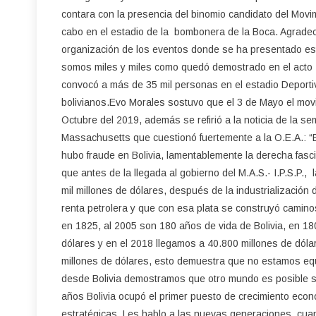
contara con la presencia del binomio candidato del Movi
cabo en el estadio de la bombonera de la Boca. Agradec
organización de los eventos donde se ha presentado est
somos miles y miles como quedó demostrado en el acto d
convocó a más de 35 mil personas en el estadio Deportiv
bolivianos.Evo Morales sostuvo que el 3 de Mayo el movi
Octubre del 2019, además se refirió a la noticia de la se
Massachusetts que cuestionó fuertemente a la O.E.A.: “
hubo fraude en Bolivia, lamentablemente la derecha fascis
que antes de la llegada al gobierno del M.A.S.- I.P.S.P.,
mil millones de dólares, después de la industrialización
renta petrolera y que con esa plata se construyó caminos
en 1825, al 2005 son 180 años de vida de Bolivia, en 18
dólares y en el 2018 llegamos a 40.800 millones de dól
millones de dólares, esto demuestra que no estamos equ
desde Bolivia demostramos que otro mundo es posible sin
años Bolivia ocupó el primer puesto de crecimiento ec
estratégicas. Les hablo a las nuevas generaciones, cuand