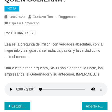
NOTA
Gustavo Torres Roggerone
04/06/2020
En
Deja Un Comentario
QUIEN
Por LUCIANO SISTI
GOBIERNA?
Esa es la pregunta del millón, con verdades absolutas, con la
mejor info y sin guardarse nada. La pasión y la verdad como
solo el conoce.
Una vuelta a toda orquesta, SISTI habla de todo, la Corte, los
empresarios, el Gobernador y su antecesor, IMPERDIBLE¡¡
Navegación
Estudio de Opinión Pública GRAN MENDOZA
Al­ber­to Fer­nán­dez, el equi­li­bris­ta