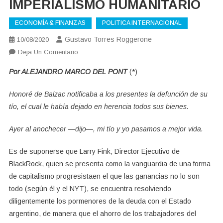
IMPERIALISMO HUMANITARIO
ECONOMÍA & FINANZAS
POLITICA INTERNACIONAL
Gustavo Torres Roggerone
10/08/2020
En
Deja Un Comentario
NEOLIBERALISMO
Por ALEJANDRO MARCO DEL PONT
(*)
4.0,
EL
Honoré de Balzac notificaba a los presentes la defunción de su
IMPERIALISMO
tío, el cual le había dejado en herencia todos sus bienes.
HUMANITARIO
Ayer al anochecer —dijo—, mi tío y yo pasamos a mejor vida.
Es de suponerse que Larry Fink, Director Ejecutivo de
BlackRock, quien se presenta como la vanguardia de una forma
de capitalismo progresistaen el que las ganancias no lo son
todo (según él y el NYT), se encuentra resolviendo
diligentemente los pormenores de la deuda con el Estado
argentino, de manera que el ahorro de los trabajadores del