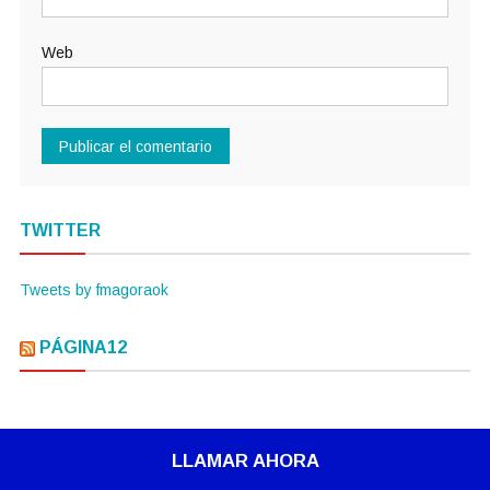
Web
TWITTER
Tweets by fmagoraok
PÁGINA12
LLAMAR AHORA
|
Tema: News Portal de
Mystery Themes
.