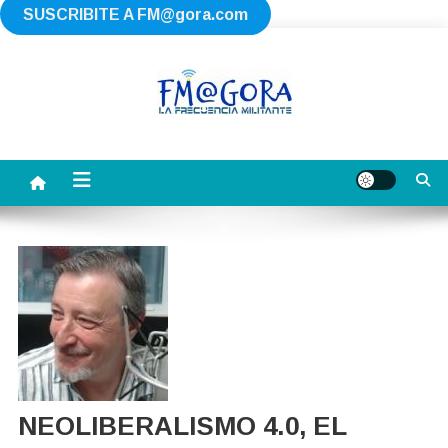
SUSCRIBITE A
FM@gora.com
Saltar
al
contenido
FM AGORA
La Frecuencia Militante
NEOLIBERALISMO 4.0, EL