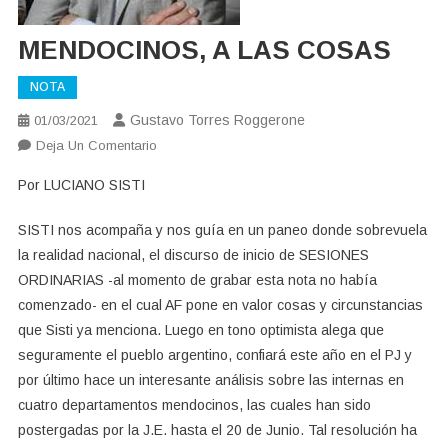
MENDOCINOS, A LAS COSAS
NOTA
Gustavo Torres Roggerone
01/03/2021
En
Deja Un Comentario
MENDOCINOS,
Por LUCIANO SISTI
A
LAS
SISTI nos acompaña y nos guía en un paneo donde sobrevuela
COSAS
la realidad nacional, el discurso de inicio de SESIONES
ORDINARIAS -al momento de grabar esta nota no había
comenzado- en el cual AF pone en valor cosas y circunstancias
que Sisti ya menciona. Luego en tono optimista alega que
seguramente el pueblo argentino, confiará este año en el PJ y
por último hace un interesante análisis sobre las internas en
cuatro departamentos mendocinos, las cuales han sido
postergadas por la J.E. hasta el 20 de Junio. Tal resolución ha