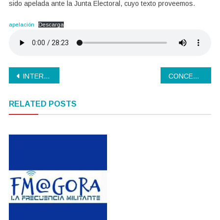
sido apelada ante la Junta Electoral, cuyo texto proveemos.
apelación
Descarga
Navegación
INTERNAS del PJ en Junio
CONCESIONES PERVERSAS
de
RELATED POSTS
entradas