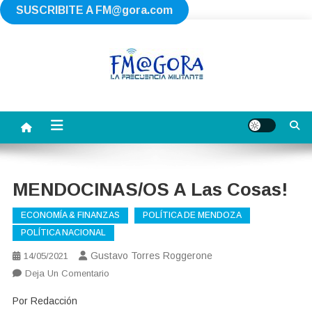
SUSCRIBITE A
FM@gora.com
Saltar
al
contenido
FM AGORA
La Frecuencia Militante
MENDOCINAS/OS A Las Cosas!
ECONOMÍA & FINANZAS
POLÍTICA DE MENDOZA
POLÍTICA NACIONAL
Gustavo Torres Roggerone
14/05/2021
En
Deja Un Comentario
MENDOCINAS/OS
Por Redacción
A