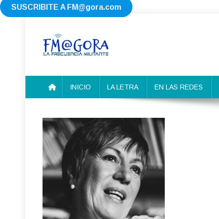
SUSCRIBITE A
FM@gora.com
Saltar
al
contenido
FM AGORA
La Frecuencia Militante
INICIO
LA LETRA
EN LAS REDES