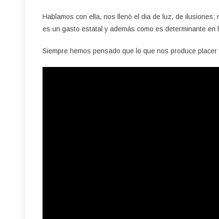
Hablamos con ella, nos llenó el dia de luz, de ilusiones
es un gasto estatal y además como es determinante en la 
Siempre hemos pensado que lo que nos produce placer y n