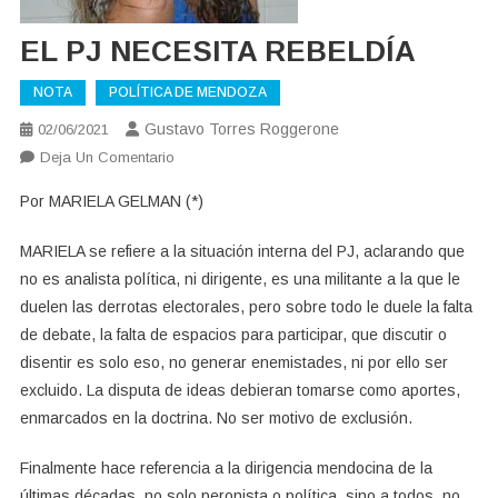
EL PJ NECESITA REBELDÍA
NOTA
POLÍTICA DE MENDOZA
Gustavo Torres Roggerone
02/06/2021
En
Deja Un Comentario
EL
Por MARIELA GELMAN (*)
PJ
NECESITA
MARIELA se refiere a la situación interna del PJ, aclarando que
REBELDÍA
no es analista política, ni dirigente, es una militante a la que le
duelen las derrotas electorales, pero sobre todo le duele la falta
de debate, la falta de espacios para participar, que discutir o
disentir es solo eso, no generar enemistades, ni por ello ser
excluido. La disputa de ideas debieran tomarse como aportes,
enmarcados en la doctrina. No ser motivo de exclusión.
Finalmente hace referencia a la dirigencia mendocina de la
últimas décadas, no solo peronista o política, sino a todos, no