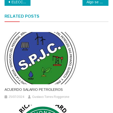
Navegación
ELECCIONES CONSEJO PROFESIONAL DE CIENCIAS ECONÓMICAS
Algo se está GESTAndo
de
RELATED POSTS
entradas
ACUERDO SALARIO PETROLEROS
25/07/2024
Gustavo Torres Roggerone