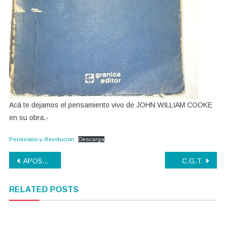
Acá te dejamos el pensamiento vivo de JOHN WILLIAM COOKE
en su obra.-
Peronismo-y-Revolucion
Descarga
Navegación
APOSTAMOS AL TRABAJO Y AL DESARROLLO
C.G.T.
de
RELATED POSTS
entradas