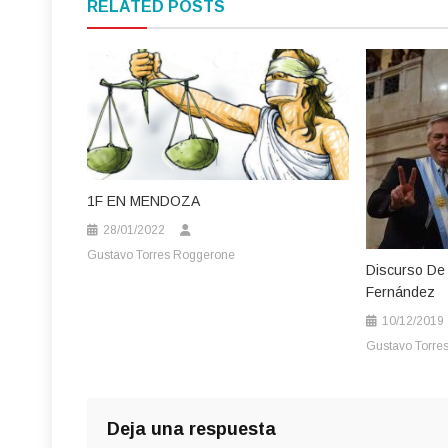
RELATED POSTS
entradas
1F EN MENDOZA
28/01/2022
Gustavo Torres Roggerone
Discurso De 
Fernández
10/12/2019
Gustavo Torre
Deja una respuesta