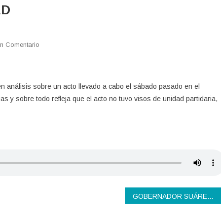
AD
En
n Comentario
DE
COMO
SE
n análisis sobre un acto llevado a cabo el sábado pasado en el
VA
as y sobre todo refleja que el acto no tuvo visos de unidad partidaria,
A
LA
UNIDAD
GOBERNADOR SUÁREZ, MÁS TRABAJO Y MENOS RECLAMOS