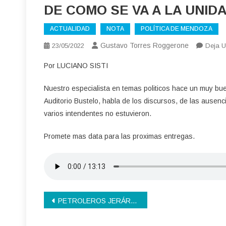
DE COMO SE VA A LA UNID
ACTUALIDAD
NOTA
POLÍTICA DE MENDOZA
Gustavo Torres Roggerone
23/05/2022
Deja U
Por LUCIANO SISTI
Nuestro especialista en temas politicos hace un muy bue
Auditorio Bustelo, habla de los discursos, de las ausenci
varios intendentes no estuvieron.
Promete mas data para las proximas entregas.
Navegación
PETROLEROS JERÁRQUICOS PREOCUPADOS POR EL DESARROLLO
de