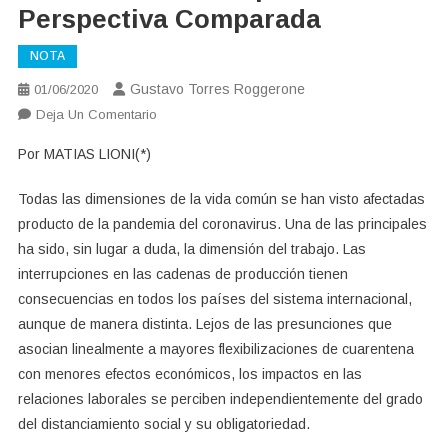
Perspectiva Comparada
NOTA
Gustavo Torres Roggerone
01/06/2020
En
Deja Un Comentario
El
Por MATIAS LIONI(*)
COVID
En
Todas las dimensiones de la vida común se han visto afectadas
El
producto de la pandemia del coronavirus. Una de las principales
Empleo:
ha sido, sin lugar a duda, la dimensión del trabajo. Las
Una
interrupciones en las cadenas de producción tienen
Perspectiva
Comparada
consecuencias en todos los países del sistema internacional,
aunque de manera distinta. Lejos de las presunciones que
asocian linealmente a mayores flexibilizaciones de cuarentena
con menores efectos económicos, los impactos en las
relaciones laborales se perciben independientemente del grado
del distanciamiento social y su obligatoriedad.