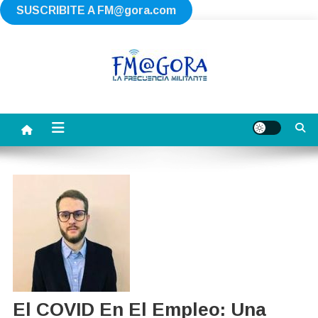
SUSCRIBITE A
FM@gora.com
Saltar
al
contenido
FM AGORA
La Frecuencia Militante
El COVID En El Empleo: Una